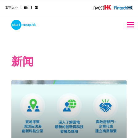
文字大小
EN
繁
STARTMEUPHK
STARTMEUPHK FESTIVAL IS THE LEADING STARTUP AND INNOVATION CONFERENCE EVENT IN HONG KONG
新闻