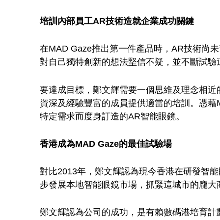
光
以
培訓內部員工AR技術造就企業成功關鍵
A
在MAD Gaze推出第一件產品時，AR技
對自己獨特創新的想法堅信不疑，並不斷試驗
R
要達成目標，鄭文輝需要一個思維及理念相近的
資深及經驗豐富的成員提供適當的培訓。憑藉M
智
特定需求而度身訂造的AR智能眼鏡。
能
香港成為MAD Gaze的最佳試驗場
眼
對比2013年，鄭文輝認為現今香港在研發智能
步發展本地智能眼鏡市場，抓緊這城市的龐大
鏡
鄭文輝認為公司的成功，是有賴數碼港培育計