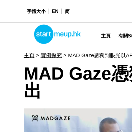
字體大小
EN
简
STARTMEUPHK
MAD Gaze憑獨到眼光以AR智能眼鏡脫穎而出 - Startme
主頁
有關St
STARTMEUPHK FESTIVAL IS THE LEADING STARTUP AND INNOVATION CONFERENCE EVENT IN HONG KONG
主頁
>
實例探究
>
MAD Gaze憑獨到眼光以
M
MAD Gaz
A
出
D
G