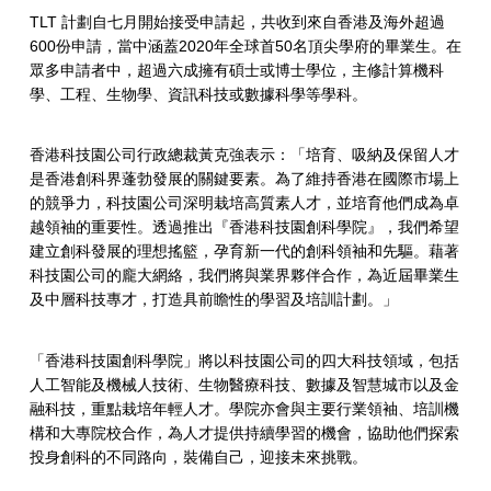
TLT 計劃自七月開始接受申請起，共收到來自香港及海外超過
600份申請，當中涵蓋2020年全球首50名頂尖學府的畢業生。在
眾多申請者中，超過六成擁有碩士或博士學位，主修計算機科
學、工程、生物學、資訊科技或數據科學等學科。
香港科技園公司行政總裁黃克強表示：「培育、吸納及保留人才
是香港創科界蓬勃發展的關鍵要素。為了維持香港在國際市場上
的競爭力，科技園公司深明栽培高質素人才，並培育他們成為卓
越領袖的重要性。透過推出『香港科技園創科學院』，我們希望
建立創科發展的理想搖籃，孕育新一代的創科領袖和先驅。藉著
科技園公司的龐大網絡，我們將與業界夥伴合作，為近屆畢業生
及中層科技專才，打造具前瞻性的學習及培訓計劃。」
「香港科技園創科學院」將以科技園公司的四大科技領域，包括
人工智能及機械人技術、生物醫療科技、數據及智慧城市以及金
融科技，重點栽培年輕人才。學院亦會與主要行業領袖、培訓機
構和大專院校合作，為人才提供持續學習的機會，協助他們探索
投身創科的不同路向，裝備自己，迎接未來挑戰。