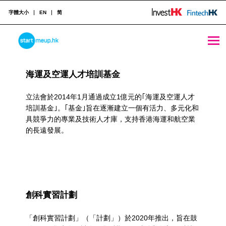
字體大小
EN
简
Nurturing Tech Talent Pool Archives - StartmeupHK
STARTMEUPHK
R
海運及空運人才培訓基金
e
STARTMEUPHK FESTIVAL IS THE LEADING STARTUP AND INNOVATION CONFERENCE EVENT IN HONG KONG
s
立法會於2014年1月通過成立1億元的｢海運及空運人才
培訓基金｣。｢基金｣旨在逐漸建立一個有活力、多元化和
o
具競爭力的專業及技術人才庫，支持香港海運和航空業
的長遠發展。
u
r
c
e
創科實習計劃
C
「創科實習計劃」（「計劃」）於2020年推出，旨在鼓