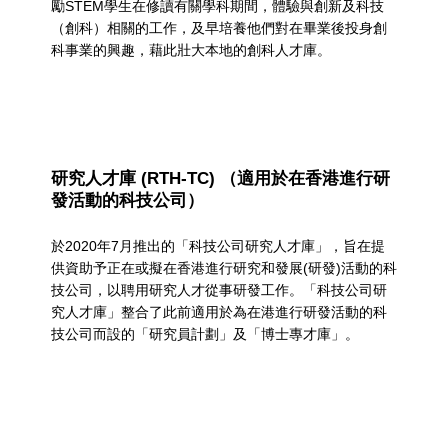
a
勵STEM學生在修讀有關學科期間，體驗與創新及科技
（創科）相關的工作，及早培養他們對在畢業後投身創
t
科事業的興趣，藉此壯大本地的創科人才庫。
e
g
o
r
研究人才庫 (RTH-TC) （適用於在香港進行研
發活動的科技公司）
y
於2020年7月推出的「科技公司研究人才庫」，旨在提
:
供資助予正在或擬在香港進行研究和發展(研發)活動的科
N
技公司，以聘用研究人才從事研發工作。「科技公司研
究人才庫」整合了此前適用於為在港進行研發活動的科
u
技公司而設的「研究員計劃」及「博士專才庫」。
r
t
u