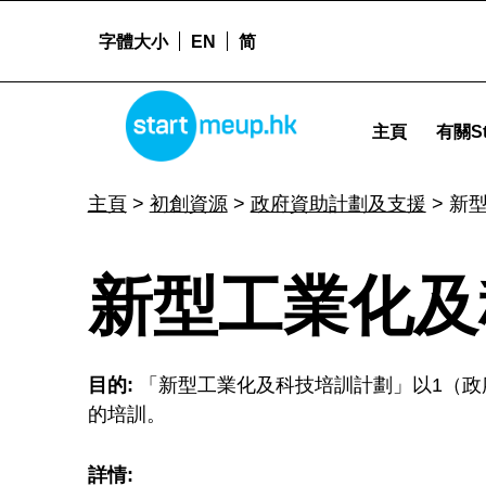
字體大小
EN
简
STARTMEUPHK
新型工業化及科技培訓計劃 (NITTP) - Startme
主頁
有關St
STARTMEUPHK FESTIVAL IS THE LEADING STARTUP AND INNOVATION CONFERENCE EVENT IN HONG KONG
主頁
>
初創資源
>
政府資助計劃及支援
>
新型
新
新型工業化及科
型
目的:
「新型工業化及科技培訓計劃」以1（政
工
的培訓。
詳情: