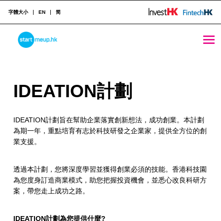
字體大小
EN
简
IDEATION計劃 – StartmeupHK
STARTMEUPHK
I
IDEATION計劃
STARTMEUPHK FESTIVAL IS THE LEADING STARTUP AND INNOVATION CONFERENCE EVENT IN HONG KONG
D
IDEATION計劃旨在幫助企業落實創新想法，成功創業。本計劃
E
為期一年，重點培育有志於科技研發之企業家，提供全方位的創
A
業支援。
T
透過本計劃，您將深度學習並獲得創業必須的技能。香港科技園
I
為您度身訂造商業模式，助您把握投資機會，並悉心改良科研方
案，帶您走上成功之路。
O
N
IDEATION計劃為您提供什麼?